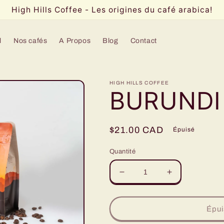
High Hills Coffee - Les origines du café arabica!
l
Nos cafés
A Propos
Blog
Contact
HIGH HILLS COFFEE
BURUNDI
Prix
$21.00 CAD
Épuisé
habituel
Quantité
Réduire
Augmenter
la
la
quantité
quantité
de
de
Épui
BURUNDI
BURUNDI